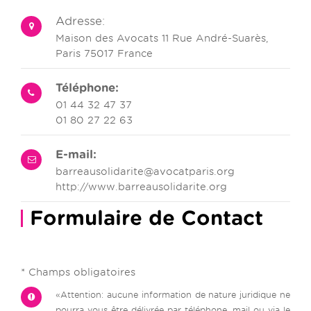
Adresse:
Maison des Avocats 11 Rue André-Suarès,
Paris
75017
France
Téléphone:
01 44 32 47 37
01 80 27 22 63
E-mail:
barreausolidarite@avocatparis.org
http://www.barreausolidarite.org
Formulaire de Contact
* Champs obligatoires
«Attention: aucune information de nature juridique ne
pourra vous être délivrée par téléphone, mail ou via le